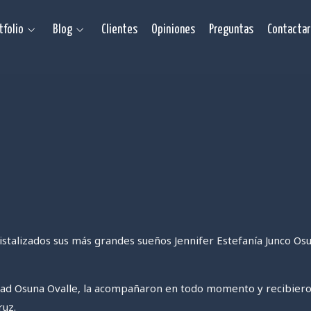
tfolio
Blog
Clientes
Opiniones
Preguntas
Contactar
istalizados sus más grandes sueños
Jennifer Estefanía Junco Os
idad Osuna Ovalle
, la acompañaron en todo momento y recibieron 
ruz
.