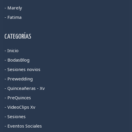
- Marely
- Fatima
CATEGORÍAS
- Inicio
- BodasBlog
- Sesiones novios
- Prewedding
- Quinceañeras - Xv
- PreQuinces
- VideoClips Xv
- Sesiones
- Eventos Sociales